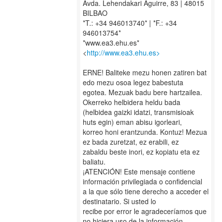
Avda. Lehendakari Aguirre, 83 | 48015
BILBAO
*T.: +34 946013740* | *F.: +34
946013754*
*www.ea3.ehu.es*
<
http://www.ea3.ehu.es>
ERNE! Baliteke mezu honen zatiren bat
edo mezu osoa legez babestuta
egotea. Mezuak badu bere hartzailea.
Okerreko helbidera heldu bada
(helbidea gaizki idatzi, transmisioak
huts egin) eman abisu igorleari,
korreo honi erantzunda. Kontuz! Mezua
ez bada zuretzat, ez erabili, ez
zabaldu beste inori, ez kopiatu eta ez
baliatu.
¡ATENCIÓN! Este mensaje contiene
información privilegiada o confidencial
a la que sólo tiene derecho a acceder el
destinatario. Si usted lo
recibe por error le agradeceríamos que
no hiciera uso de la información