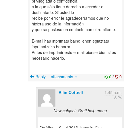
privilegiada o confidencial
a la que sólo tiene derecho a acceder el
destinatario. Si usted lo
recibe por error le agradeceríamos que no
hiciera uso de la información
y que se pusiese en contacto con el remitente.
E-mail hau inprimatu baino lehen egiaztatu
inprimatzeko beharra.
Antes de imprimir este e-mail piense bien si es
necesario hacerlo.
Reply
attachments
0
/
0
Allin Cottrell
1:45 a.m.
New subject: Gretl help menu
On Wed, 10 Jul 2013, Ignacio Diaz-