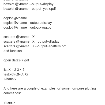
boxplot @vname --output=display
boxplot @vname --output=ybox.pdf
qqplot @vname
qqplot @vname --output=display
qqplot @vname --output=yqq.pdf
scatters @vname ; X
scatters @vname ; X --output=display
scatters @vname ; X --output=scatters.pdf
end function
open data9-7.gdt
list X = 2 3 4 5
testplot(QNC, X)
</hansl>
And here are a couple of examples for some non-pure plotting
commands:
<hansl>