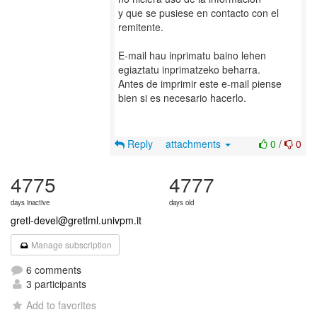
y que se pusiese en contacto con el
remitente.
E-mail hau inprimatu baino lehen
egiaztatu inprimatzeko beharra.
Antes de imprimir este e-mail piense
bien si es necesario hacerlo.
Reply
attachments
0
/
0
4775
4777
days inactive
days old
gretl-devel@gretlml.univpm.it
Manage subscription
6 comments
3 participants
Add to favorites