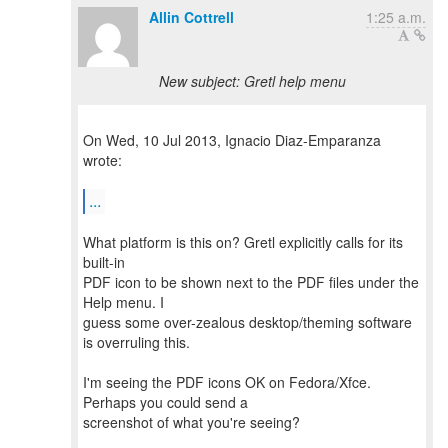
Allin Cottrell
1:25 a.m.
New subject: Gretl help menu
On Wed, 10 Jul 2013, Ignacio Diaz-Emparanza
wrote:
...
What platform is this on? Gretl explicitly calls for its
built-in
PDF icon to be shown next to the PDF files under the
Help menu. I
guess some over-zealous desktop/theming software
is overruling this.
I'm seeing the PDF icons OK on Fedora/Xfce.
Perhaps you could send a
screenshot of what you're seeing?