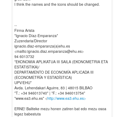
I think the names and the icons should be changed.
--
Firma Arista
*Ignacio Díaz-Emparanza*
Zuzendaria/Director
ignacio.diaz-emparanza(a)ehu.es
<mailto:ignacio.diaz.emparanza@ehu.es>
94 6013732
*EKONOMIA APLIKATUA III SAILA (EKONOMETRIA ETA
ESTATISTIKA)/
DEPARTAMENTO DE ECONOMÍA APLICADA III
(ECONOMETRÍA Y ESTADÍSTICA)
UPV/EHU*
Avda. Lehendakari Aguirre, 83 | 48015 BILBAO
*T.: +34 946013740* | *F.: +34 946013754*
*www.ea3.ehu.es* <
http://www.ea3.ehu.es>
ERNE! Baliteke mezu honen zatiren bat edo mezu osoa
legez babestuta