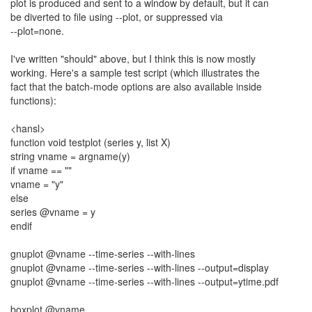
plot is produced and sent to a window by default, but it can
be diverted to file using --plot, or suppressed via
--plot=none.
I've written "should" above, but I think this is now mostly
working. Here's a sample test script (which illustrates the
fact that the batch-mode options are also available inside
functions):
<hansl>
function void testplot (series y, list X)
string vname = argname(y)
if vname == ""
vname = "y"
else
series @vname = y
endif
gnuplot @vname --time-series --with-lines
gnuplot @vname --time-series --with-lines --output=display
gnuplot @vname --time-series --with-lines --output=ytime.pdf
boxplot @vname