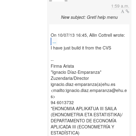
1:59 a.m.
New subject: Gretl help menu
...
I have just build it from the CVS
--
Firma Arista
*Ignacio Díaz-Emparanza*
Zuzendaria/Director
ignacio.diaz-emparanza(a)ehu.es
<mailto:ignacio.diaz.emparanza@ehu.e
s>
94 6013732
*EKONOMIA APLIKATUA III SAILA
(EKONOMETRIA ETA ESTATISTIKA)/
DEPARTAMENTO DE ECONOMÍA
APLICADA III (ECONOMETRÍA Y
ESTADÍSTICA)