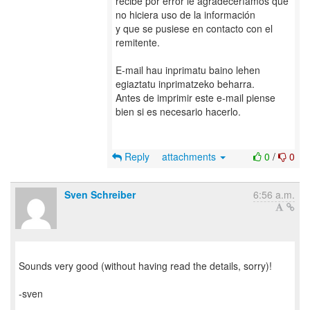
recibe por error le agradeceríamos que
no hiciera uso de la información
y que se pusiese en contacto con el
remitente.
E-mail hau inprimatu baino lehen
egiaztatu inprimatzeko beharra.
Antes de imprimir este e-mail piense
bien si es necesario hacerlo.
Reply
attachments
0
/
0
Sven Schreiber
6:56 a.m.
Sounds very good (without having read the details, sorry)!
-sven