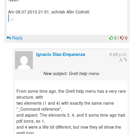
...
Reply
0
/
0
Ignacio Diaz-Emparanza
8:48 p.m.
New subject: Gretl help menu
From some time ago, the Gretl help menu has a very rare
structure, with
two elements (1 and 4) with exactly the same name
"_Command reference",
and aspect. The elements 3, 4, and 5 some time ago had
pdf icons, so 1,
and 4 were a litle bit different, but now they all show the
gretl icon.