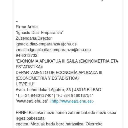
--
Firma Arista
*Ignacio Díaz-Emparanza*
Zuzendaria/Director
ignacio.diaz-emparanza(a)ehu.es
<mailto:ignacio.diaz.emparanza@ehu.es>
94 6013732
*EKONOMIA APLIKATUA III SAILA (EKONOMETRIA ETA
ESTATISTIKA)/
DEPARTAMENTO DE ECONOMÍA APLICADA III
(ECONOMETRÍA Y ESTADÍSTICA)
UPV/EHU*
Avda. Lehendakari Aguirre, 83 | 48015 BILBAO
*T.: +34 946013740* | *F.: +34 946013754*
*www.ea3.ehu.es* <
http://www.ea3.ehu.es>
ERNE! Baliteke mezu honen zatiren bat edo mezu osoa
legez babestuta
egotea. Mezuak badu bere hartzailea. Okerreko