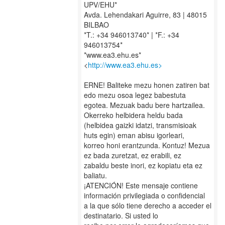
UPV/EHU*
Avda. Lehendakari Aguirre, 83 | 48015
BILBAO
*T.: +34 946013740* | *F.: +34
946013754*
*www.ea3.ehu.es*
<
http://www.ea3.ehu.es>
ERNE! Baliteke mezu honen zatiren bat
edo mezu osoa legez babestuta
egotea. Mezuak badu bere hartzailea.
Okerreko helbidera heldu bada
(helbidea gaizki idatzi, transmisioak
huts egin) eman abisu igorleari,
korreo honi erantzunda. Kontuz! Mezua
ez bada zuretzat, ez erabili, ez
zabaldu beste inori, ez kopiatu eta ez
baliatu.
¡ATENCIÓN! Este mensaje contiene
información privilegiada o confidencial
a la que sólo tiene derecho a acceder el
destinatario. Si usted lo