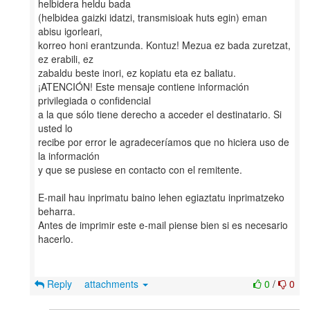
helbidera heldu bada
(helbidea gaizki idatzi, transmisioak huts egin) eman
abisu igorleari,
korreo honi erantzunda. Kontuz! Mezua ez bada zuretzat,
ez erabili, ez
zabaldu beste inori, ez kopiatu eta ez baliatu.
¡ATENCIÓN! Este mensaje contiene información
privilegiada o confidencial
a la que sólo tiene derecho a acceder el destinatario. Si
usted lo
recibe por error le agradeceríamos que no hiciera uso de
la información
y que se pusiese en contacto con el remitente.
E-mail hau inprimatu baino lehen egiaztatu inprimatzeko
beharra.
Antes de imprimir este e-mail piense bien si es necesario
hacerlo.
Reply
attachments
0
/
0