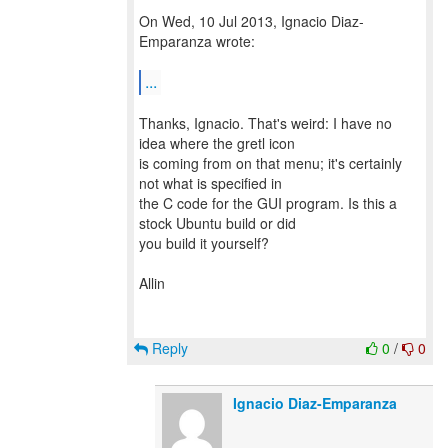
On Wed, 10 Jul 2013, Ignacio Diaz-
Emparanza wrote:
...
Thanks, Ignacio. That's weird: I have no
idea where the gretl icon
is coming from on that menu; it's certainly
not what is specified in
the C code for the GUI program. Is this a
stock Ubuntu build or did
you build it yourself?
Allin
Reply
0
/
0
Ignacio Diaz-Emparanza