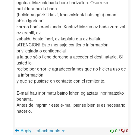
egotea. Mezuak badu bere hartzailea. Okerreko
helbidera heldu bada
(helbidea gaizki idatzi, transmisioak huts egin) eman
abisu igorleari,
korreo honi erantzunda. Kontuz! Mezua ez bada zuretzat,
ez erabili, ez
zabaldu beste inori, ez kopiatu eta ez baliatu.
¡ATENCIÓN! Este mensaje contiene información
privilegiada o confidencial
a la que sólo tiene derecho a acceder el destinatario. Si
usted lo
recibe por error le agradeceríamos que no hiciera uso de
la información
y que se pusiese en contacto con el remitente.
E-mail hau inprimatu baino lehen egiaztatu inprimatzeko
beharra.
Antes de imprimir este e-mail piense bien si es necesario
hacerlo.
Reply
attachments
0
/
0