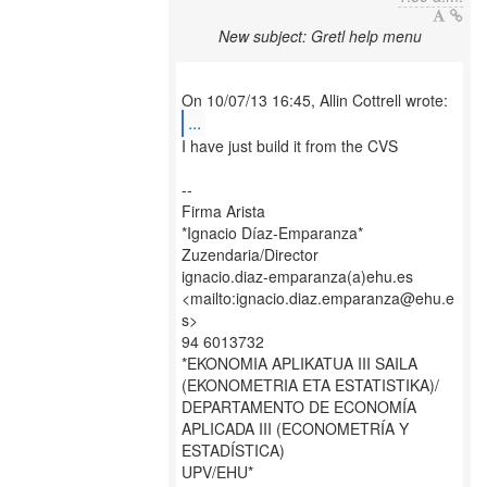
New subject: Gretl help menu
...
I have just build it from the CVS
--
Firma Arista
*Ignacio Díaz-Emparanza*
Zuzendaria/Director
ignacio.diaz-emparanza(a)ehu.es
<mailto:ignacio.diaz.emparanza@ehu.e
s>
94 6013732
*EKONOMIA APLIKATUA III SAILA
(EKONOMETRIA ETA ESTATISTIKA)/
DEPARTAMENTO DE ECONOMÍA
APLICADA III (ECONOMETRÍA Y
ESTADÍSTICA)
UPV/EHU*