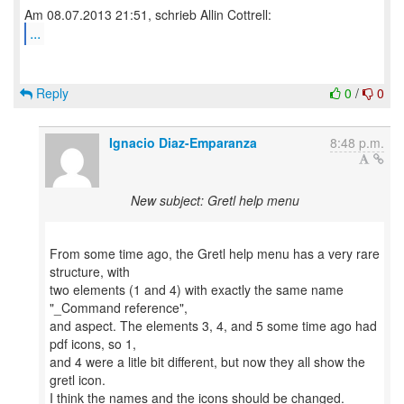
...
Reply
0
/
0
Ignacio Diaz-Emparanza
8:48 p.m.
New subject: Gretl help menu
From some time ago, the Gretl help menu has a very rare
structure, with
two elements (1 and 4) with exactly the same name
"_Command reference",
and aspect. The elements 3, 4, and 5 some time ago had
pdf icons, so 1,
and 4 were a litle bit different, but now they all show the
gretl icon.
I think the names and the icons should be changed.