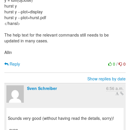
y = ldiff(djclose)
hurst y
hurst y --plot=display
hurst y --plot=hurst.pdf
</hansl>
The help text for the relevant commands still needs to be
updated in many cases.
Allin
Reply
0
/
0
Show replies by date
Sven Schreiber
6:56 a.m.
Sounds very good (without having read the details, sorry)!
-sven