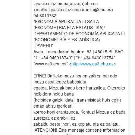
ignacio.diaz-emparanza(a)ehu.es
<mailto:ignacio.diaz.emparanza@ehu.es>
94 6013732
*EKONOMIA APLIKATUA III SAILA
(EKONOMETRIA ETA ESTATISTIKA)/
DEPARTAMENTO DE ECONOMÍA APLICADA III
(ECONOMETRÍA Y ESTADÍSTICA)
UPV/EHU*
Avda. Lehendakari Aguirre, 83 | 48015 BILBAO
*T.: +34 946013740* | *F.: +34 946013754*
*www.ea3.ehu.es* <
http://www.ea3.ehu.es>
ERNE! Baliteke mezu honen zatiren bat edo
mezu osoa legez babestuta
egotea. Mezuak badu bere hartzailea. Okerreko
helbidera heldu bada
(helbidea gaizki idatzi, transmisioak huts egin)
eman abisu igorleari,
korreo honi erantzunda. Kontuz! Mezua ez bada
zuretzat, ez erabili, ez
zabaldu beste inori, ez kopiatu eta ez baliatu.
¡ATENCIÓN! Este mensaje contiene información